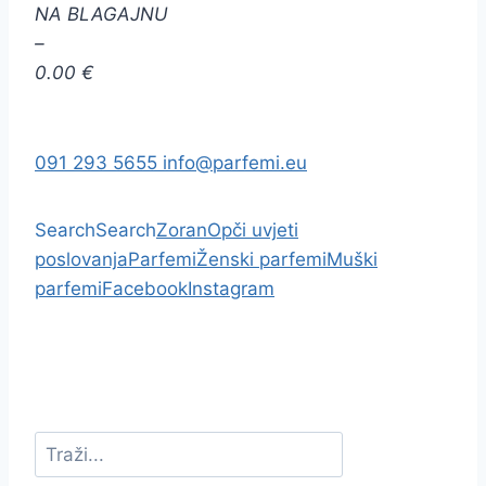
NA BLAGAJNU
–
0.00 €
091 293 5655
info@parfemi.eu
Search
Search
Zoran
Opči uvjeti
poslovanja
Parfemi
Ženski parfemi
Muški
parfemi
Facebook
Instagram