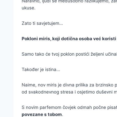
Naravno, ljudi se međusobno razlikujemo, zato
ukuse.
Zato ti savjetujem…
Pokloni miris, koji dotična osoba već korist
Samo tako će tvoj poklon postići željeni učina
Također je istina…
Naime, nov miris je divna prilika za brzinsk
od svakodnevnog stresa i osjetimo duševni m
S novim parfemom čovjek odmah počne pisa
povezane s tobom
.