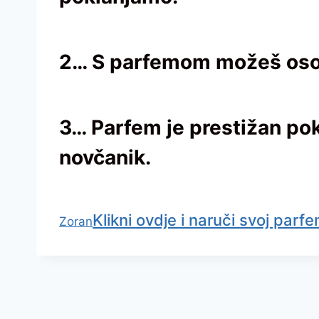
2… S parfemom možeš osobi 
3… Parfem je prestižan pok
novčanik.
Klikni ovdje i naruči svoj parf
Zoran