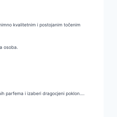
nimno kvalitetnim i postojanim točenim
ta osoba.
enih parfema i izaberi dragocjeni poklon….