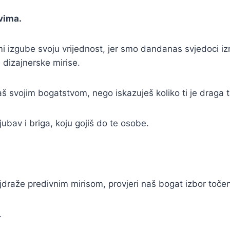
vima.
i izgube svoju vrijednost, jer smo dandanas svjedoci iz
e dizajnerske mirise.
raš svojim bogatstvom, nego iskazuješ koliko ti je draga 
ubav i briga, koju gojiš do te osobe.
 najdraže predivnim mirisom, provjeri naš bogat izbor toč
.