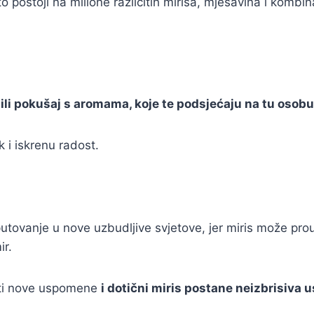
 postoji na milione različitih mirisa, mješavina i kombin
i ili pokušaj s aromama, koje te podsjećaju na tu osobu
k i iskrenu radost.
o putovanje u nove uzbudljive svjetove, jer miris može 
ir.
ti nove uspomene
i dotični miris postane neizbrisiva 