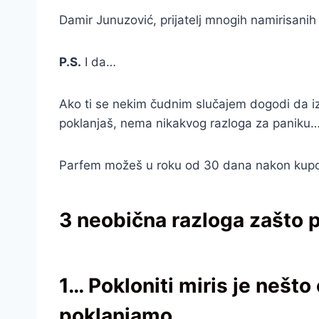
Damir Junuzović, prijatelj mnogih namirisani
P.S.
I da…
Ako ti se nekim čudnim slučajem dogodi da iz na
poklanjaš, nema nikakvog razloga za paniku
Parfem možeš u roku od 30 dana nakon kupovi
3 neobična razloga zašto 
1… Pokloniti miris je nešto
poklanjamo.