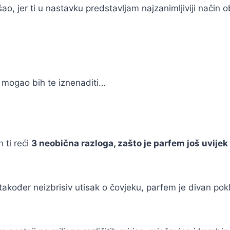
o, jer ti u nastavku predstavljam najzanimljiviji način ob
i mogao bih te iznenaditi…
h ti reći
3 neobična razloga, zašto je parfem još uvijek
također neizbrisiv utisak o čovjeku, parfem je divan pokl