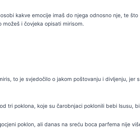
 osobi kakve emocije imaš do njega odnosno nje, te što n
o možeš i čovjeka opisati mirisom.
, to je svjedočilo o jakom poštovanju i divljenju, jer su
 tri poklona, koje su čarobnjaci poklonili bebi Isusu, b
ocjeni poklon, ali danas na sreću boca parfema nije više