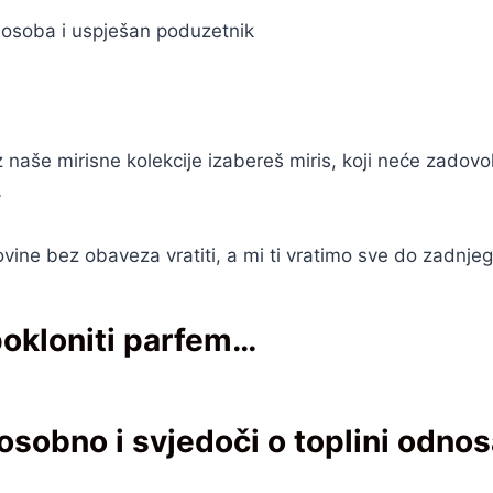
h osoba i uspješan poduzetnik
še mirisne kolekcije izabereš miris, koji neće zadovoljit
…
ne bez obaveza vratiti, a mi ti vratimo sve do zadnjeg
pokloniti parfem…
 osobno i svjedoči o toplini odno