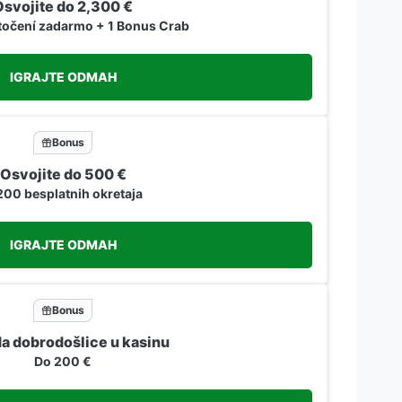
Osvojite do 2,300 €
točení zadarmo + 1 Bonus Crab
IGRAJTE ODMAH
Bonus
Osvojite do 500 €
200 besplatnih okretaja
IGRAJTE ODMAH
Bonus
a dobrodošlice u kasinu
Do 200 €