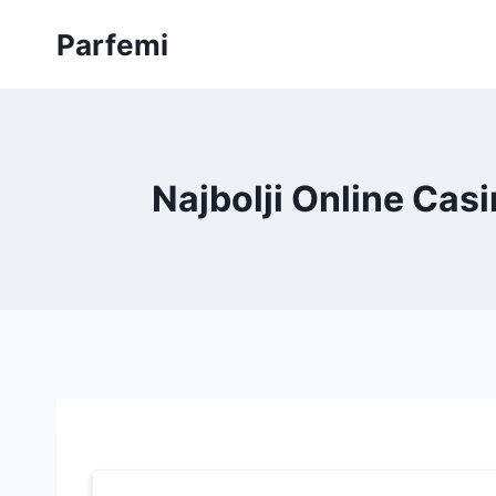
Skip
Parfemi
to
content
Najbolji Online Cas