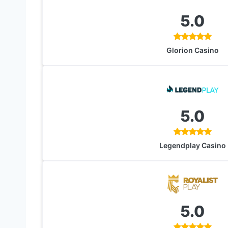
5.0
Glorion Casino
5.0
Legendplay Casino
5.0