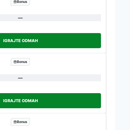
Bonus
—
IGRAJTE ODMAH
Bonus
—
IGRAJTE ODMAH
Bonus