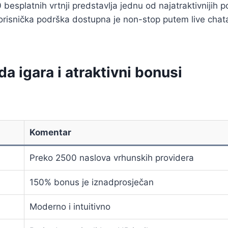
splatnih vrtnji predstavlja jednu od najatraktivnijih po
orisnička podrška dostupna je non-stop putem live chata 
 igara i atraktivni bonusi
Komentar
Preko 2500 naslova vrhunskih providera
150% bonus je iznadprosječan
Moderno i intuitivno