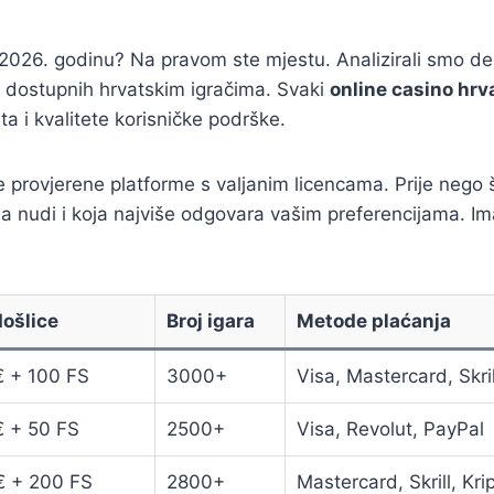
2026. godinu? Na pravom ste mjestu. Analizirali smo de
a dostupnih hrvatskim igračima. Svaki
online casino hrv
ta i kvalitete korisničke podrške.
e provjerene platforme s valjanim licencama. Prije nego
ma nudi i koja najviše odgovara vašim preferencijama. Im
ošlice
Broj igara
Metode plaćanja
 + 100 FS
3000+
Visa, Mastercard, Skril
 + 50 FS
2500+
Visa, Revolut, PayPal
 + 200 FS
2800+
Mastercard, Skrill, Kri