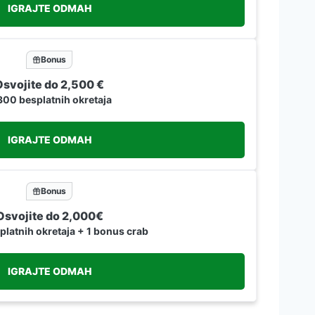
IGRAJTE ODMAH
Bonus
Osvojite do 2,500 €
300 besplatnih okretaja
IGRAJTE ODMAH
Bonus
Osvojite do 2,000€
latnih okretaja + 1 bonus crab
IGRAJTE ODMAH