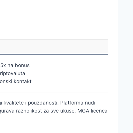
 35x na bonus
riptovaluta
onski kontakt
i kvalitete i pouzdanosti. Platforma nudi
igurava raznolikost za sve ukuse. MGA licenca