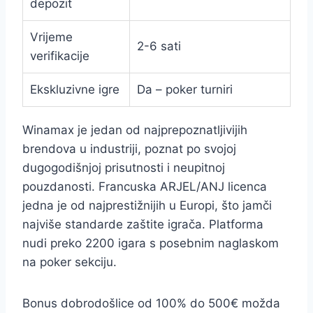
depozit
Vrijeme
2-6 sati
verifikacije
Ekskluzivne igre
Da – poker turniri
Winamax je jedan od najprepoznatljivijih
brendova u industriji, poznat po svojoj
dugogodišnjoj prisutnosti i neupitnoj
pouzdanosti. Francuska ARJEL/ANJ licenca
jedna je od najprestižnijih u Europi, što jamči
najviše standarde zaštite igrača. Platforma
nudi preko 2200 igara s posebnim naglaskom
na poker sekciju.
Bonus dobrodošlice od 100% do 500€ možda