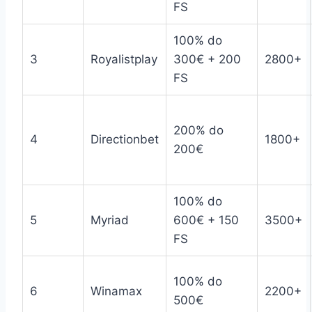
FS
100% do
3
Royalistplay
300€ + 200
2800+
FS
200% do
4
Directionbet
1800+
200€
100% do
5
Myriad
600€ + 150
3500+
FS
100% do
6
Winamax
2200+
500€