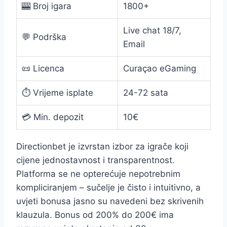
🎰 Broj igara
1800+
Live chat 18/7,
💬 Podrška
Email
📜 Licenca
Curaçao eGaming
⏱️ Vrijeme isplate
24-72 sata
💳 Min. depozit
10€
Directionbet je izvrstan izbor za igrače koji
cijene jednostavnost i transparentnost.
Platforma se ne opterećuje nepotrebnim
kompliciranjem – sučelje je čisto i intuitivno, a
uvjeti bonusa jasno su navedeni bez skrivenih
klauzula. Bonus od 200% do 200€ ima