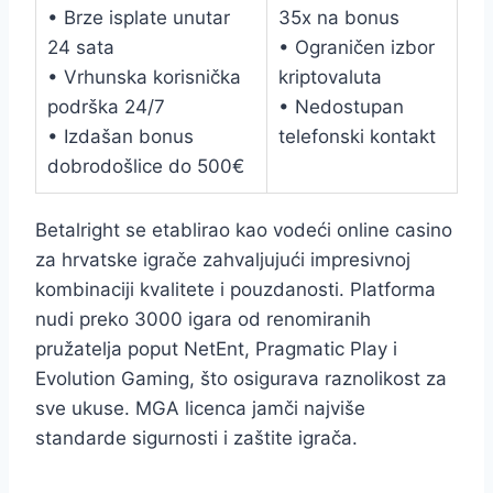
• Brze isplate unutar
35x na bonus
24 sata
• Ograničen izbor
• Vrhunska korisnička
kriptovaluta
podrška 24/7
• Nedostupan
• Izdašan bonus
telefonski kontakt
dobrodošlice do 500€
Betalright se etablirao kao vodeći online casino
za hrvatske igrače zahvaljujući impresivnoj
kombinaciji kvalitete i pouzdanosti. Platforma
nudi preko 3000 igara od renomiranih
pružatelja poput NetEnt, Pragmatic Play i
Evolution Gaming, što osigurava raznolikost za
sve ukuse. MGA licenca jamči najviše
standarde sigurnosti i zaštite igrača.