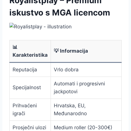
Royalistplay – Premium
iskustvo s MGA licencom
📊
💡 Informacija
Karakteristika
Reputacija
Vrlo dobra
Automati i progresivni
Specijalnost
jackpotovi
Prihvaćeni
Hrvatska, EU,
igrači
Međunarodno
Prosječni ulozi
Medium roller (20-300€)