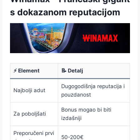
s dokazanom reputacijom
⚡ Element
📝 Detalj
Dugogodišnja reputacija i
Najbolji adut
pouzdanost
Bonus mogao bi biti
Za poboljšati
izdašniji
Preporučeni prvi
50-200€