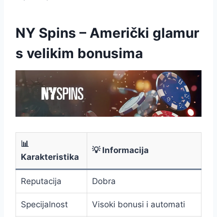
NY Spins – Američki glamur
s velikim bonusima
📊
💡 Informacija
Karakteristika
Reputacija
Dobra
Specijalnost
Visoki bonusi i automati