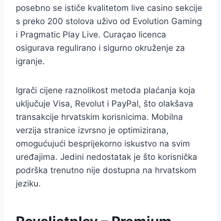
posebno se ističe kvalitetom live casino sekcije
s preko 200 stolova uživo od Evolution Gaming
i Pragmatic Play Live. Curaçao licenca
osigurava regulirano i sigurno okruženje za
igranje.
Igrači cijene raznolikost metoda plaćanja koja
uključuje Visa, Revolut i PayPal, što olakšava
transakcije hrvatskim korisnicima. Mobilna
verzija stranice izvrsno je optimizirana,
omogućujući besprijekorno iskustvo na svim
uređajima. Jedini nedostatak je što korisnička
podrška trenutno nije dostupna na hrvatskom
jeziku.