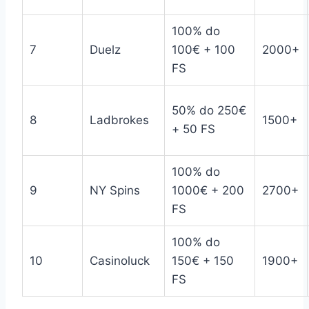
100% do
7
Duelz
100€ + 100
2000+
FS
50% do 250€
8
Ladbrokes
1500+
+ 50 FS
100% do
9
NY Spins
1000€ + 200
2700+
FS
100% do
10
Casinoluck
150€ + 150
1900+
FS